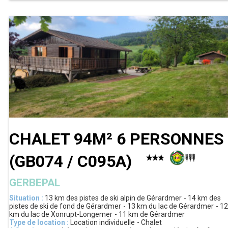
CHALET 94M² 6 PERSONNES
(
GB074 / C095A
)
GERBEPAL
Situation :
13 km
des pistes de ski alpin de Gérardmer
14 km
des
pistes de ski de fond de Gérardmer
13 km
du lac de Gérardmer
12
km
du lac de Xonrupt-Longemer
11 km
de Gérardmer
Type de location :
Location individuelle
Chalet