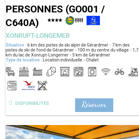
PERSONNES
(
GO001 /
C640A
)
XONRUPT-LONGEMER
Situation :
6 km
des pistes de ski alpin de Gérardmer
7 km
des
pistes de ski de fond de Gérardmer
100 m
du centre du village
1,7
km
du lac de Xonrupt-Longemer
5 km
de Gérardmer
Type de location :
Location individuelle
Chalet
Réserver
DISPONIBILITÉS