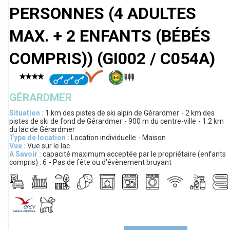
PERSONNES (4 ADULTES
MAX. + 2 ENFANTS (BÉBÉS
COMPRIS))
(
GI002 / C054A
)
GÉRARDMER
Situation :
1 km
des pistes de ski alpin de Gérardmer
2 km
des
pistes de ski de fond de Gérardmer
900 m
du centre-ville
1.2 km
du lac de Gérardmer
Type de location :
Location individuelle
Maison
Vue :
Vue sur le lac
A Savoir :
capacité maximum acceptée par le propriétaire (enfants
compris) :
6
Pas de fête ou d'évènement bruyant