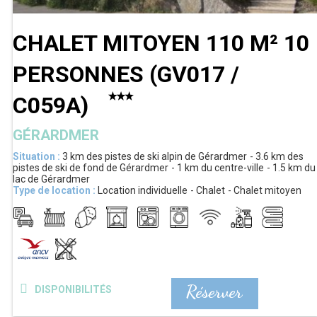
CHALET MITOYEN 110 M² 10
PERSONNES
(
GV017 /
C059A
)
GÉRARDMER
Situation :
3 km
des pistes de ski alpin de Gérardmer
3.6 km
des
pistes de ski de fond de Gérardmer
1 km
du centre-ville
1.5 km
du
lac de Gérardmer
Type de location :
Location individuelle
Chalet
Chalet mitoyen
Réserver
DISPONIBILITÉS