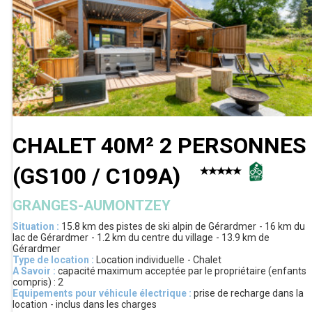
CHALET 40M² 2 PERSONNES
(
GS100 / C109A
)
GRANGES-AUMONTZEY
Situation :
15.8 km
des pistes de ski alpin de Gérardmer
16 km
du
lac de Gérardmer
1.2 km
du centre du village
13.9 km
de
Gérardmer
Type de location :
Location individuelle
Chalet
A Savoir :
capacité maximum acceptée par le propriétaire (enfants
compris) :
2
Equipements pour véhicule électrique :
prise de recharge dans la
location
inclus dans les charges