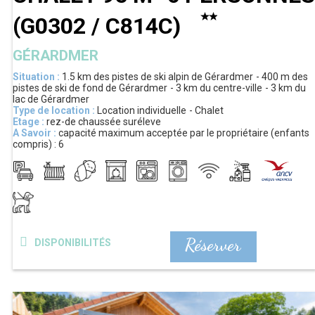
(
G0302 / C814C
)
GÉRARDMER
Situation :
1.5 km
des pistes de ski alpin de Gérardmer
400 m
des
pistes de ski de fond de Gérardmer
3 km
du centre-ville
3 km
du
lac de Gérardmer
Type de location :
Location individuelle
Chalet
Etage :
rez-de chaussée suréleve
A Savoir :
capacité maximum acceptée par le propriétaire (enfants
compris) :
6
Réserver
DISPONIBILITÉS