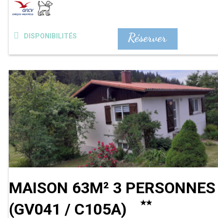
Réserver
DISPONIBILITÉS
MAISON 63M² 3 PERSONNES
(
GV041 / C105A
)