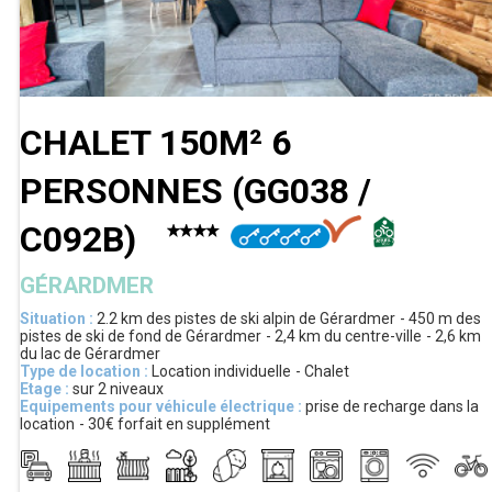
CHALET 150M² 6
PERSONNES
(
GG038 /
C092B
)
GÉRARDMER
Situation :
2.2 km
des pistes de ski alpin de Gérardmer
450 m
des
pistes de ski de fond de Gérardmer
2,4 km
du centre-ville
2,6 km
du lac de Gérardmer
Type de location :
Location individuelle
Chalet
Etage :
sur 2 niveaux
Equipements pour véhicule électrique :
prise de recharge dans la
location
30€
forfait en supplément