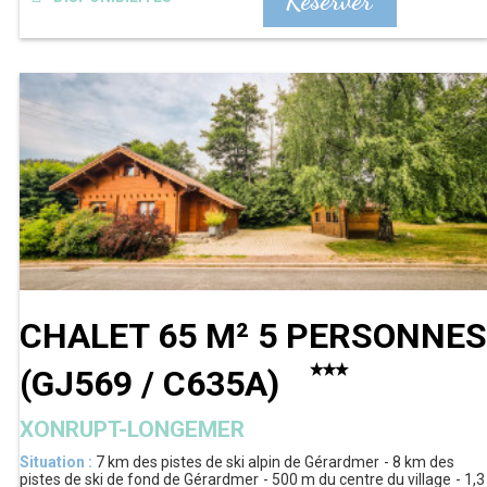
Réserver
CHALET 65 M² 5 PERSONNES
(
GJ569 / C635A
)
XONRUPT-LONGEMER
Situation :
7 km
des pistes de ski alpin de Gérardmer
8 km
des
pistes de ski de fond de Gérardmer
500 m
du centre du village
1,3