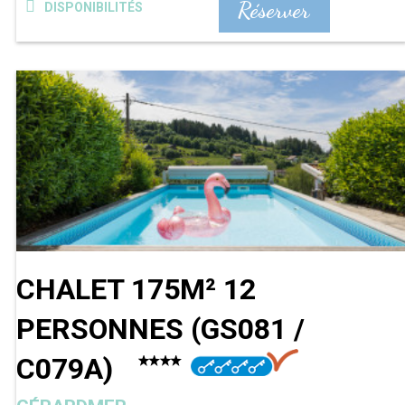
Réserver
DISPONIBILITÉS
CHALET 175M² 12
PERSONNES
(
GS081 /
C079A
)