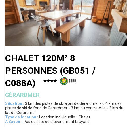
CHALET 120M² 8
PERSONNES
(
GB051 /
C088A
)
GÉRARDMER
Situation :
3 km
des pistes de ski alpin de Gérardmer
0.4 km
des
pistes de ski de fond de Gérardmer
3 km
du centre-ville
3 km
du
lac de Gérardmer
Type de location :
Location individuelle
Chalet
A Savoir :
Pas de fête ou d'évènement bruyant