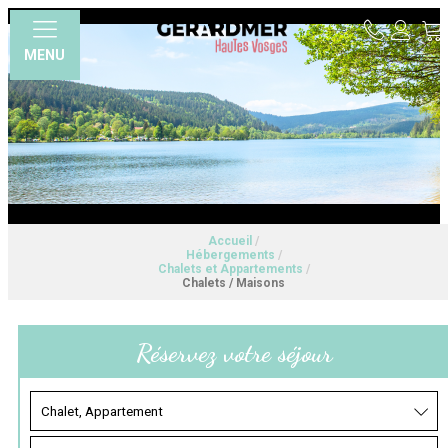
MENU
Accueil
/
Hébergements
/
Chalets et Appartements
/
Chalets / Maisons
Réservez votre séjour