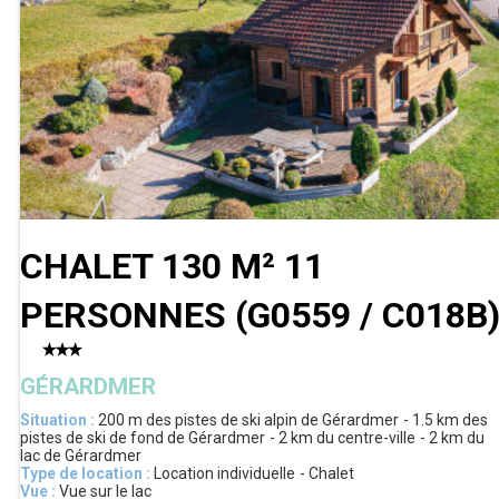
CHALET 130 M² 11
PERSONNES
(
G0559 / C018B
GÉRARDMER
Situation :
200 m
des pistes de ski alpin de Gérardmer
1.5 km
des
pistes de ski de fond de Gérardmer
2 km
du centre-ville
2 km
du
lac de Gérardmer
Type de location :
Location individuelle
Chalet
Vue :
Vue sur le lac