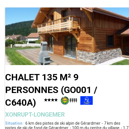
CHALET 135 M² 9
PERSONNES
(
GO001 /
C640A
)
XONRUPT-LONGEMER
Situation :
6 km
des pistes de ski alpin de Gérardmer
7 km
des
pistes de ski de fond de Gérardmer
100 m
du centre du village
1,7