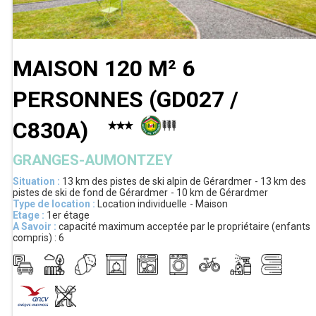
MAISON 120 M² 6
PERSONNES
(
GD027 /
C830A
)
GRANGES-AUMONTZEY
Situation :
13 km
des pistes de ski alpin de Gérardmer
13 km
des
pistes de ski de fond de Gérardmer
10 km
de Gérardmer
Type de location :
Location individuelle
Maison
Etage :
1er étage
A Savoir :
capacité maximum acceptée par le propriétaire (enfants
compris) :
6