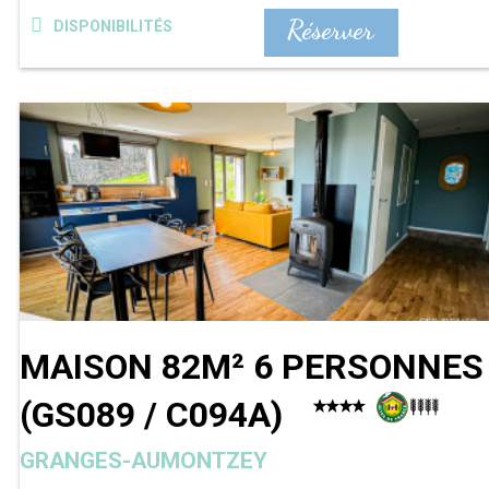
Réserver
DISPONIBILITÉS
MAISON 82M² 6 PERSONNES
(
GS089 / C094A
)
GRANGES-AUMONTZEY