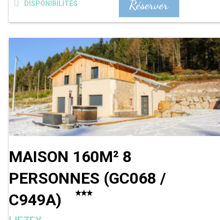
Réserver
DISPONIBILITÉS
MAISON 160M² 8
PERSONNES
(
GC068 /
C949A
)