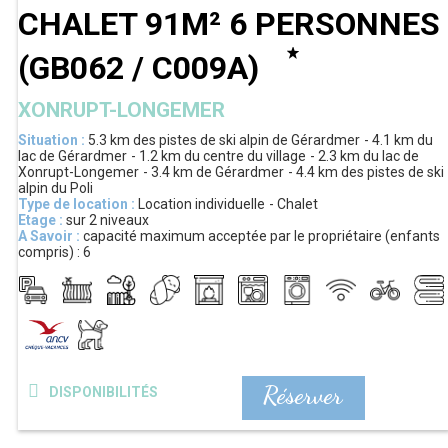
CHALET 91M² 6 PERSONNES
(
GB062 / C009A
)
XONRUPT-LONGEMER
Situation :
5.3 km
des pistes de ski alpin de Gérardmer
4.1 km
du
lac de Gérardmer
1.2 km
du centre du village
2.3 km
du lac de
Xonrupt-Longemer
3.4 km
de Gérardmer
4.4 km
des pistes de ski
alpin du Poli
Type de location :
Location individuelle
Chalet
Etage :
sur 2 niveaux
A Savoir :
capacité maximum acceptée par le propriétaire (enfants
compris) :
6
Réserver
DISPONIBILITÉS