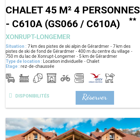
CHALET 45 M² 4 PERSONNES
- C610A
(
GS066 / C610A
)
XONRUPT-LONGEMER
Situation :
7 km
des pistes de ski alpin de Gérardmer
7 km
des
pistes de ski de fond de Gérardmer
400 m
du centre du village
750 m
du lac de Xonrupt-Longemer
5 km
de Gérardmer
Type de location :
Location individuelle
Chalet
Etage :
rez-de-chaussée
Réserver
DISPONIBILITÉS