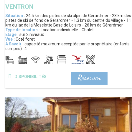
VENTRON
Situation :
24.5 km
des pistes de ski alpin de Gérardmer
23 km
des
pistes de ski de fond de Gérardmer
1.3 km
du centre du village
11
km
du lac de la Moselotte Base de Loisirs
26 km
de Gérardmer
Type de location :
Location individuelle
Chalet
Etage :
sur 2 niveaux
Vue :
Coté foret
A Savoir :
capacité maximum acceptée par le propriétaire (enfants
compris) :
4
Réserver
DISPONIBILITÉS