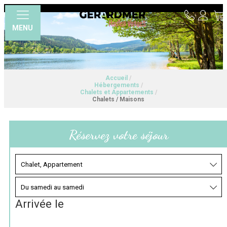
MENU
Accueil
/
Hébergements
/
Chalets et Appartements
/
Chalets / Maisons
Réservez votre séjour
Arrivée le