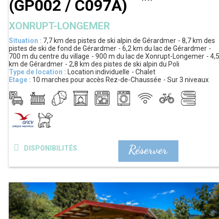
(
GP002 / C097A
)
XONRUPT-LONGEMER
Situation :
7,7 km
des pistes de ski alpin de Gérardmer
8,7 km
des
pistes de ski de fond de Gérardmer
6,2 km
du lac de Gérardmer
700 m
du centre du village
900 m
du lac de Xonrupt-Longemer
4,
km
de Gérardmer
2,8 km
des pistes de ski alpin du Poli
Type de location :
Location individuelle
Chalet
Etage :
10
marches pour accès Rez-de-Chaussée
Sur 3 niveaux
Réserver
DISPONIBILITÉS