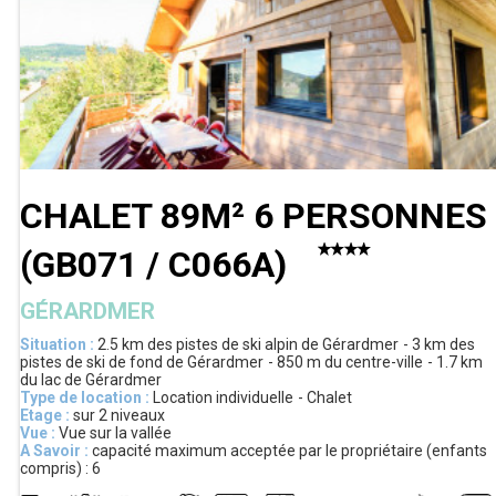
CHALET 89M² 6 PERSONNES
(
GB071 / C066A
)
GÉRARDMER
Situation :
2.5 km
des pistes de ski alpin de Gérardmer
3 km
des
pistes de ski de fond de Gérardmer
850 m
du centre-ville
1.7 km
du lac de Gérardmer
Type de location :
Location individuelle
Chalet
Etage :
sur 2 niveaux
Vue :
Vue sur la vallée
A Savoir :
capacité maximum acceptée par le propriétaire (enfants
compris) :
6