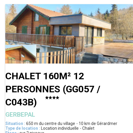
CHALET 160M² 12
PERSONNES
(
GG057 /
C043B
)
GERBEPAL
Situation :
650 m
du centre du village
10 km
de Gérardmer
Type de location :
Location individuelle
Chalet
Etage :
sur 2 niveaux