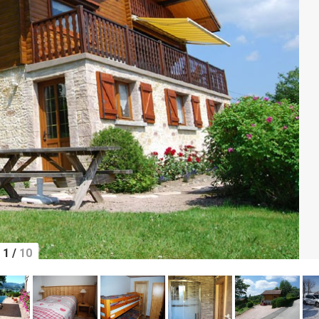
1
/
10