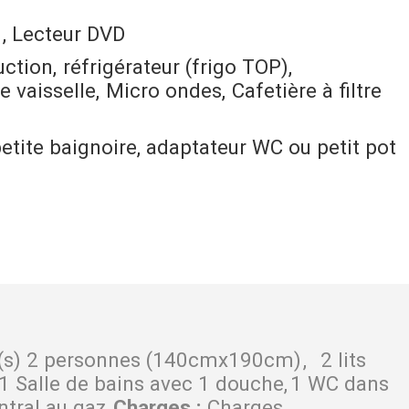
Lecteur DVD
uction
réfrigérateur
(frigo TOP)
e vaisselle
Micro ondes
Cafetière à filtre
petite baignoire, adaptateur WC ou petit pot
t(s) 2 personnes (140cmx190cm)
2 lits
1 Salle de bains avec 1 douche
1 WC dans
tral au gaz
Charges
:
Charges