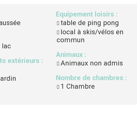
Equipement loisirs
:
haussée
table de ping pong
local à skis/vélos en
commun
 lac
Animaux
:
s extérieurs
:
Animaux non admis
Nombre de chambres
:
jardin
1 Chambre