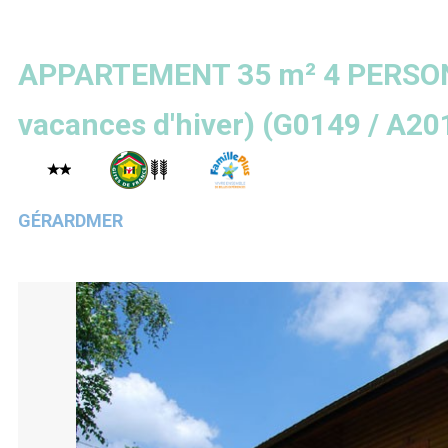
APPARTEMENT 35 m² 4 PERSON
vacances d'hiver)
(
G0149 / A20
GÉRARDMER