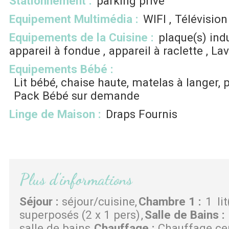
Stationnement
:
parking privé
Equipement Multimédia
:
WIFI
Télévision
Equipements de la Cuisine
:
plaque(s) ind
appareil à fondue
appareil à raclette
Lav
Equipements Bébé
:
Lit bébé, chaise haute, matelas à langer, 
Pack Bébé sur demande
Linge de Maison
:
Draps Fournis
Plus d'informations
Séjour
:
séjour/cuisine
Chambre 1
:
1
li
superposés (2 x 1 pers)
Salle de Bains
:
salle de bains
Chauffage
:
Chauffage cen