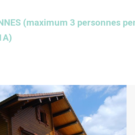
NES (maximum 3 personnes pen
1A
)