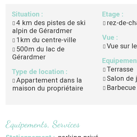
Situation
:
Etage
:
4 km
des pistes de ski
rez-de-c
alpin de Gérardmer
Vue
:
1km
du centre-ville
Vue sur le
500m
du lac de
Gérardmer
Equipement
Terrasse
Type de location
:
Salon de 
Appartement dans la
Barbecue
maison du propriétaire
Equipements, Services