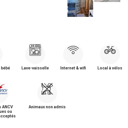
 bébé
Lave-vaisselle
Internet & wifi
Local à vélos
s ANCV
Animaux non admis
ues ou
acceptés