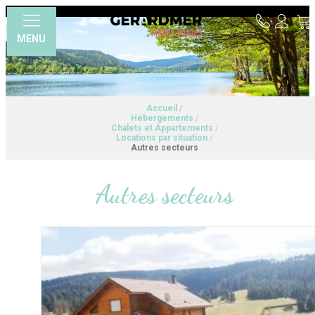
MENU
Accueil
/
Hébergements
/
Chalets et Appartements
/
Locations par situation
/
Autres secteurs
Autres secteurs