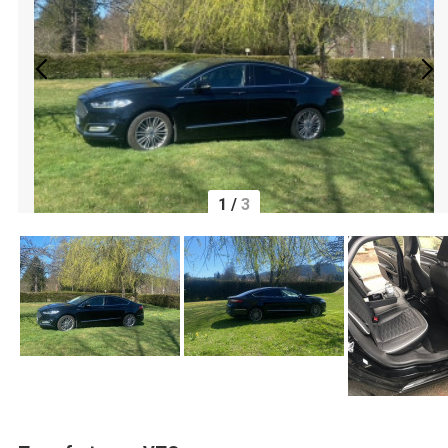
1
/
3