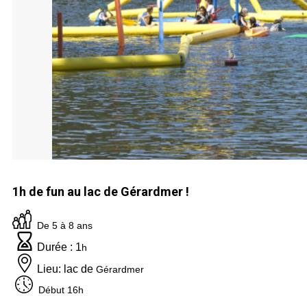
1h de fun au lac de Gérardmer !
De 5 à 8 ans
Durée : 1
h
Lieu: lac de
Gérardmer
Début 16h