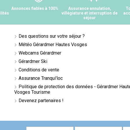
s
Annonces fiables à 100%
Assurance annulation,
To
lités
villégiature et interruption de
acc
séjour
Des questions sur votre séjour ?
Météo Gérardmer Hautes Vosges
Webcams Gérardmer
Gérardmer Ski
Conditions de vente
Assurance Tranqui'loc
Politique de protection des données - Gérardmer Haut
Vosges Tourisme
Devenez partenaires !