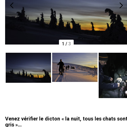
1
/
3
Venez vérifier le dicton « la nuit, tous les chats son
gris »…