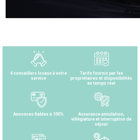
4 conseillers locaux à votre
Tarifs fournis par les
service
propriétaires et disponibilités
en temps réel
Annonces fiables à 100%
Assurance annulation,
villégiature et interruption de
séjour