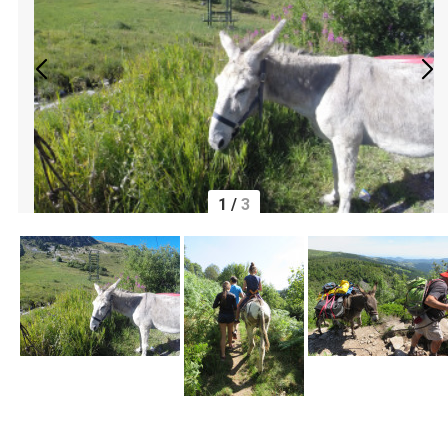
1
/
3