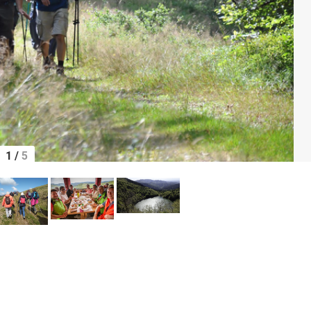
1
/
5