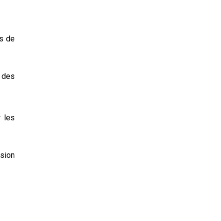
ns de
u des
r les
ésion