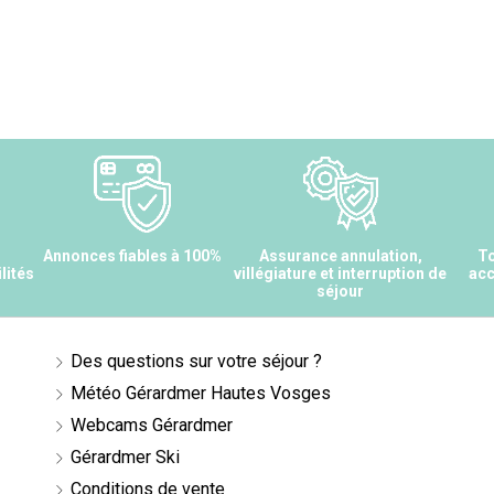
s
Annonces fiables à 100%
Assurance annulation,
To
lités
villégiature et interruption de
acc
séjour
Des questions sur votre séjour ?
Météo Gérardmer Hautes Vosges
Webcams Gérardmer
Gérardmer Ski
Conditions de vente