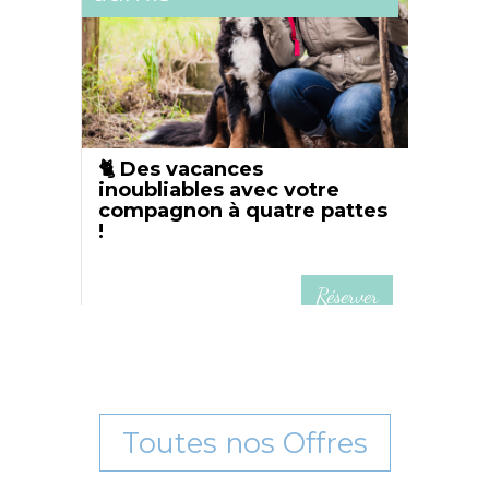
n de
🐈 Des vacances
Votr
inoubliables avec votre
d'ac
compagnon à quatre pattes
Pock
!
erver
Réserver
Toutes nos Offres