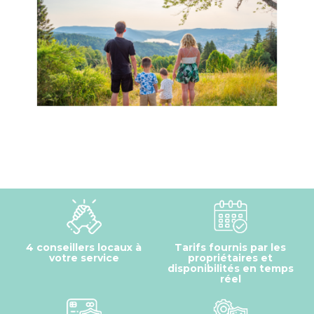
4 conseillers locaux à
Tarifs fournis par les
votre service
propriétaires et
disponibilités en temps
réel