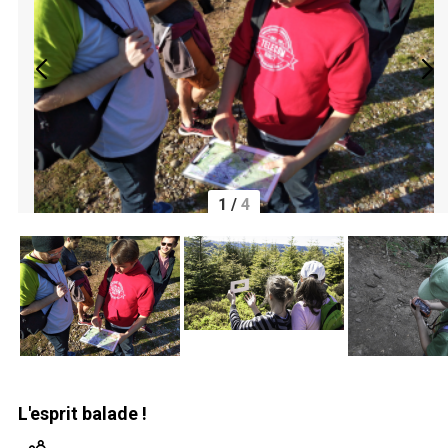
1
/
4
L'esprit balade !