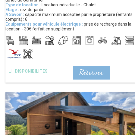
du lac de Gérardmer
Type de location :
Location individuelle
Chalet
Etage :
rez-de-jardin
A Savoir :
capacité maximum acceptée par le propriétaire (enfants
compris) :
6
Equipements pour véhicule électrique :
prise de recharge dans la
location
30€
forfait en supplément
Réserver
DISPONIBILITÉS