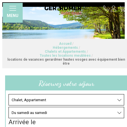
MENU
Accueil
/
Hébergements
/
Chalets et Appartements
/
Toutes les locations meublées
/
locations de vacances gerardmer hautes vosges avec équipement bien
être
Réservez votre séjour
Arrivée le