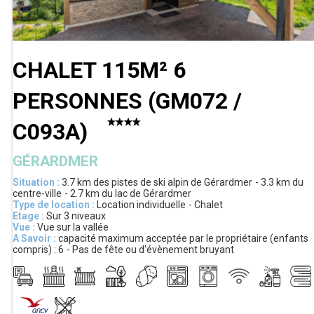
CHALET 115M² 6
PERSONNES
(
GM072 /
C093A
)
GÉRARDMER
Situation :
3.7 km
des pistes de ski alpin de Gérardmer
3.3 km
du
centre-ville
2.7 km
du lac de Gérardmer
Type de location :
Location individuelle
Chalet
Etage :
Sur 3 niveaux
Vue :
Vue sur la vallée
A Savoir :
capacité maximum acceptée par le propriétaire (enfants
compris) :
6
Pas de fête ou d'évènement bruyant