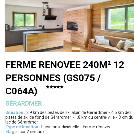
FERME RENOVEE 240M² 12
PERSONNES
(
GS075 /
C064A
)
GÉRARDMER
Situation :
3.9 km
des pistes de ski alpin de Gérardmer
4.5 km
des
pistes de ski de fond de Gérardmer
1.8 km
du centre-ville
3 km
du
lac de Gérardmer
Type de location :
Location individuelle
Ferme rénovée
Etage :
sur 2 niveaux