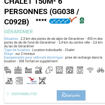
CHALET 150M² 6
PERSONNES
(
GG038 /
C092B
)
GÉRARDMER
Situation :
2.2 km
des pistes de ski alpin de Gérardmer
450 m
des
pistes de ski de fond de Gérardmer
2,4 km
du centre-ville
2,6 km
du lac de Gérardmer
Type de location :
Location individuelle
Chalet
Etage :
sur 2 niveaux
Equipements pour véhicule électrique :
prise de recharge dans la
location
30€
forfait en supplément
Réserver
DISPONIBILITÉS