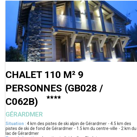
CHALET 110 M² 9
PERSONNES
(
GB028 /
C062B
)
GÉRARDMER
Situation :
4 km
des pistes de ski alpin de Gérardmer
4.5 km
des
pistes de ski de fond de Gérardmer
1.5 km
du centre-ville
2 km
du
lac de Gérardmer