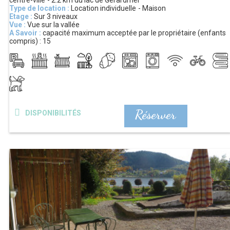
centre-ville
2.2 km
du lac de Gérardmer
Type de location :
Location individuelle
Maison
Etage :
Sur 3 niveaux
Vue :
Vue sur la vallée
A Savoir :
capacité maximum acceptée par le propriétaire (enfants
compris) :
15
Réserver
DISPONIBILITÉS