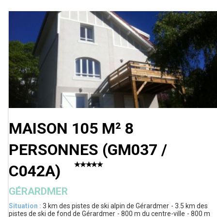
MAISON 105 M² 8
PERSONNES
(
GM037 /
C042A
)
GÉRARDMER
Situation :
3 km
des pistes de ski alpin de Gérardmer
3.5 km
des
pistes de ski de fond de Gérardmer
800 m
du centre-ville
800 m