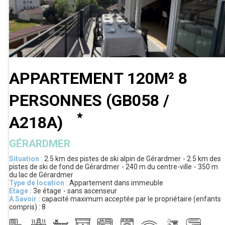
APPARTEMENT 120M² 8
PERSONNES
(
GB058 /
A218A
)
GÉRARDMER
Situation :
2.5 km
des pistes de ski alpin de Gérardmer
2.5 km
des
pistes de ski de fond de Gérardmer
240 m
du centre-ville
350 m
du lac de Gérardmer
Type de location :
Appartement dans immeuble
Etage :
3e étage
sans ascenseur
A Savoir :
capacité maximum acceptée par le propriétaire (enfants
compris) :
8