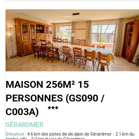
MAISON 256M² 15
PERSONNES
(
GS090 /
C003A
)
GÉRARDMER
Situation :
4.6 km
des pistes de ski alpin de Gérardmer
2.1 km
du