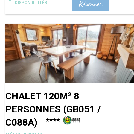
Réserver
DISPONIBILITÉS
CHALET 120M² 8
PERSONNES
(
GB051 /
C088A
)