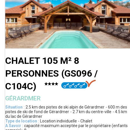
CHALET 105 M² 8
PERSONNES
(
GS096 /
C104C
)
GÉRARDMER
Situation :
2.5 km
des pistes de ski alpin de Gérardmer
600 m
des
pistes de ski de fond de Gérardmer
2.7 km
du centre-ville
4.5 km
du lac de Gérardmer
Type de location :
Location individuelle
Chalet
A Savoir :
capacité maximum acceptée par le propriétaire (enfants