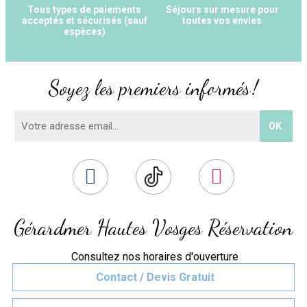
Tous types de paiements
Séjours sur mesure pour
acceptés et sécurisés (sauf
toutes vos envies
espèces)
+
−
Soyez les premiers informés !
OpenStreetMap
Streets
Satellite
Leaflet
|
©
OpenStreetMap
HOTEL LA VALLEE
Gérardmer Hautes Vosges Réservation
Consultez nos horaires d'ouverture
Contact / Devis Gratuit