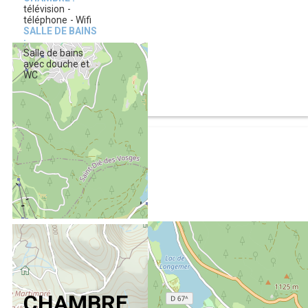
télévision
téléphone
Wifi
SALLE DE BAINS
:
Salle de bains
avec douche et
WC
CHAMBRE