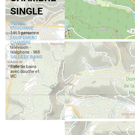
SINGLE
DETAIL
COUCHAGE :
1 lit 1 personne
EQUIPEMENT
CHAMBRE :
télévision
téléphone
Wifi
SALLE DE BAINS
:
Salle de bains
avec douche et
WC