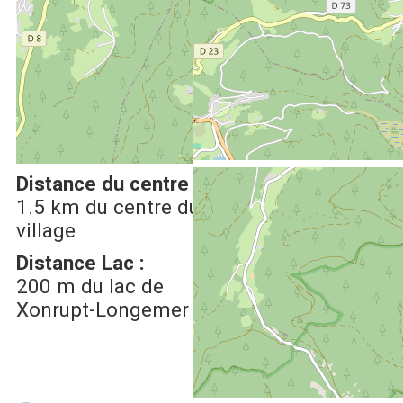
Afficher la carte GoogleMaps
Distance du centre :
Distance des villes &
1.5
km du centre du
villages :
village
5
km de Gérardmer
Distance Lac :
Distance Domaine
200
m du lac de
Nordique :
Xonrupt-Longemer
7
km de Gérardmer -
les Bas Rupts