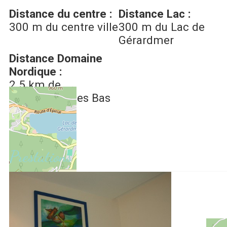
Distance du centre :
Distance Lac :
300
m du centre ville
300
m du Lac de
Gérardmer
Distance Domaine
Nordique :
2.5
km de
Gérardmer - les Bas
Rupts
Prestations