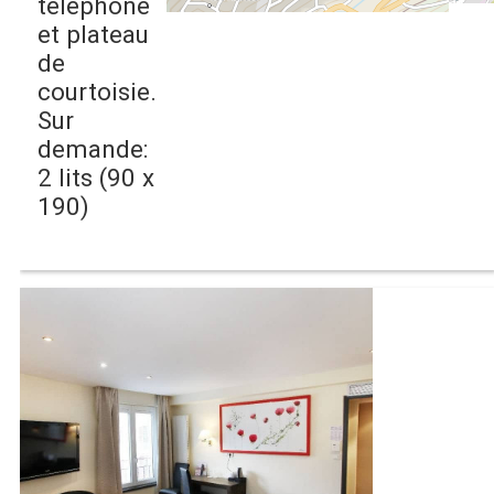
téléphone
et plateau
de
courtoisie.
Sur
demande:
2 lits (90 x
190)