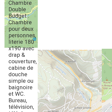
Chambre
Double
Budget :
Chambre
pour deux
personnes,
literie 180
x190 avec
drap &
couverture,
cabine de
douche
simple ou
baignoire
et WC.
Bureau,
télévision,