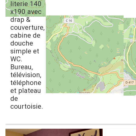
literie 140
x190 avec
drap &
couverture,
cabine de
douche
simple et
WC.
Bureau,
télévision,
téléphone
et plateau
de
courtoisie.