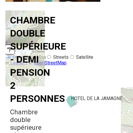
CHAMBRE
DOUBLE
+
−
SUPÉRIEURE
- DEMI
OpenStreetMap
Streets
Satellite
Leaflet
|
©
OpenStreetMap
PENSION
2
PERSONNES
HOTEL DE LA JAMAGNE
Chambre
double
supérieure