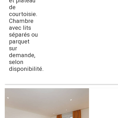
et plateau
de
courtoisie.
Chambre
avec lits
séparés ou
parquet
sur
demande,
selon
disponibilité.