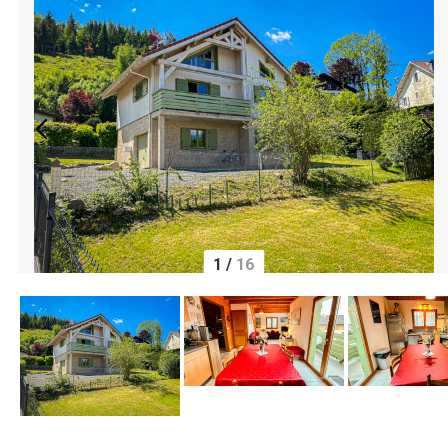
1
/
16