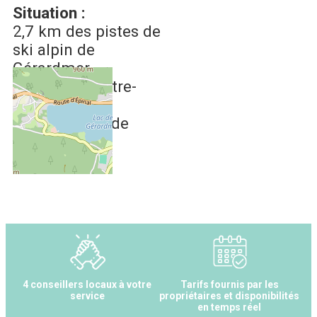
Situation :
2,7 km
des pistes de
ski alpin de
Gérardmer
600 m
du centre-
ville
500 m
du lac de
Gérardmer
4 conseillers locaux à votre
Tarifs fournis par les
service
propriétaires et disponibilités
en temps réel