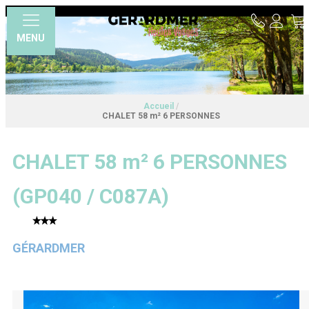
MENU
Accueil
/
CHALET 58 m² 6 PERSONNES
CHALET 58 m² 6 PERSONNES
(
GP040 / C087A
)
GÉRARDMER