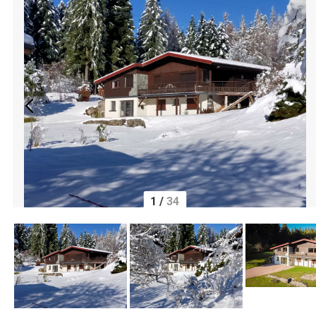
1
/
34