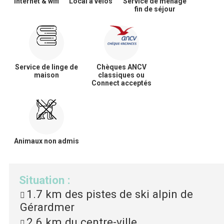
Internet & wifi
Local à vélos
Service de ménage
fin de séjour
Service de linge de
Chèques ANCV
maison
classiques ou
Connect acceptés
Animaux non admis
Situation
:
1.7 km
des pistes de ski alpin de
Gérardmer
2.6 km
du centre-ville