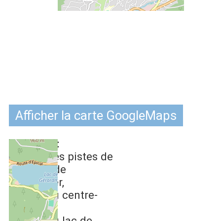
Afficher la carte GoogleMaps
Situation :
1.7 km
des pistes de
ski alpin de
Gérardmer
2.6 km
du centre-
ville
2.6 km
du lac de