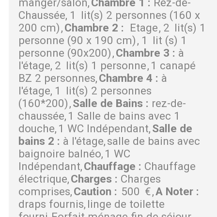
manger/salon
Chambre 1
:
Rez-de-
Chaussée
1
lit(s) 2 personnes (160 x
200 cm)
Chambre 2
:
Etage
2
lit(s) 1
personne (90 x 190 cm)
1
lit (s) 1
personne (90x200)
Chambre 3
:
à
l'étage
2
lit(s) 1 personne
1 canapé
BZ 2 personnes
Chambre 4
:
à
l'étage
1
lit(s) 2 personnes
(160*200)
Salle de Bains
:
rez-de-
chaussée
1 Salle de bains avec 1
douche
1 WC Indépendant
Salle de
bains 2
:
à l'étage
salle de bains avec
baignoire balnéo
1 WC
Indépendant
Chauffage
:
Chauffage
électrique
Charges
:
Charges
comprises
Caution
:
500
€
A Noter
:
draps fournis
linge de toilette
fourni
Forfait ménage fin de séjour