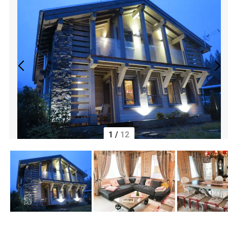
1
/
12