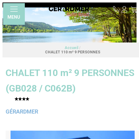
MENU
Accueil
/
CHALET 110 m² 9 PERSONNES
CHALET 110 m² 9 PERSONNES
(
GB028 / C062B
)
GÉRARDMER