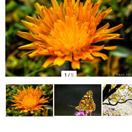
1
/
5