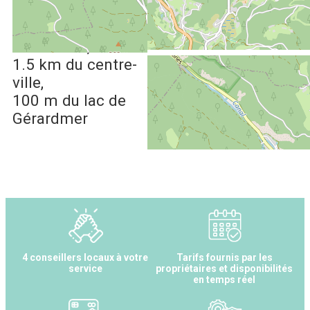
3 km
des pistes de
ski alpin de
Gérardmer
1.5 km
du centre-
ville
100 m
du lac de
Gérardmer
4 conseillers locaux à votre
Tarifs fournis par les
service
propriétaires et disponibilités
en temps réel