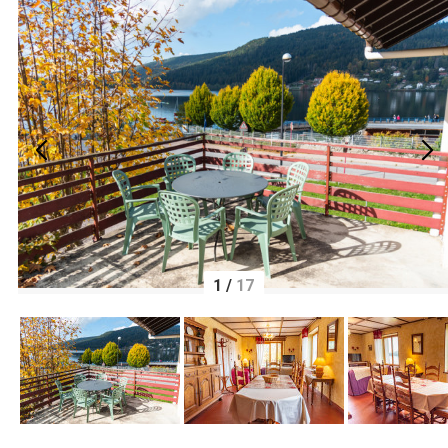
1
/
17