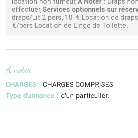
location non fumeur
A Noter
:
Draps non
effectuer
Services optionnels sur réser
draps/Lit 2 pers
10
€ Location de draps
€/pers Location de Linge de Toilette
A noter
CHARGES :
CHARGES COMPRISES
Type d'annonce :
d'un particulier