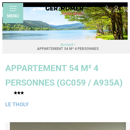
MENU
Accueil
/
APPARTEMENT 54 M² 4 PERSONNES
APPARTEMENT 54 M² 4
PERSONNES
(
GC059 / A935A
)
LE THOLY