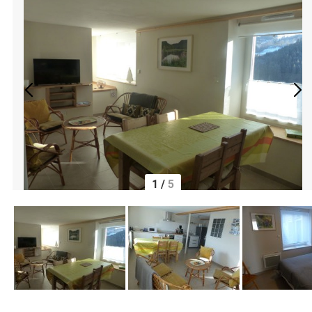
1
/
5