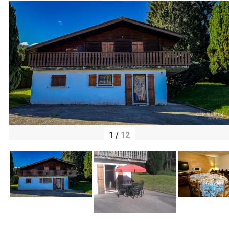
1
/
12