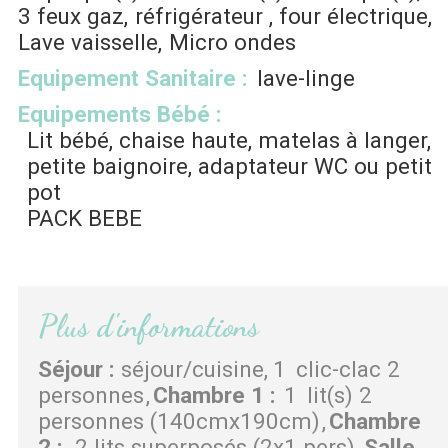
3
feux gaz
réfrigérateur
four électrique
Lave vaisselle
Micro ondes
Equipement Sanitaire
:
lave-linge
Equipements Bébé
:
Lit bébé, chaise haute, matelas à langer,
petite baignoire, adaptateur WC ou petit
pot
PACK BEBE
Plus d'informations
Séjour
:
séjour/cuisine
1
clic-clac 2
personnes
Chambre 1
:
1
lit(s) 2
personnes (140cmx190cm)
Chambre
2
:
2 lits superposés (2x1 pers)
Salle