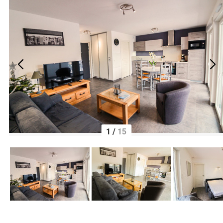
1
/
15