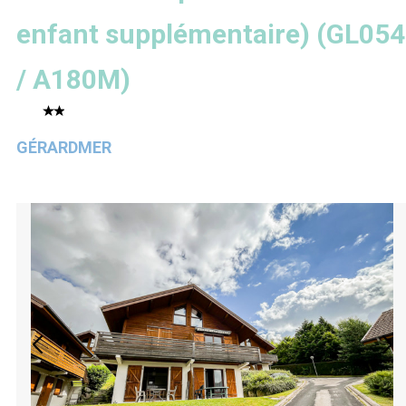
enfant supplémentaire)
(
GL054
/ A180M
)
GÉRARDMER