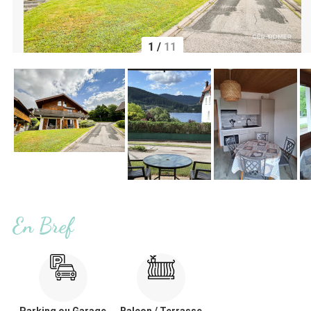
1
/
11
En Bref