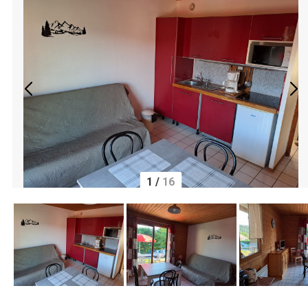
1
/
16