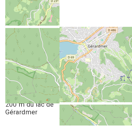
Afficher la carte GoogleMaps
Situation :
3.5 km
des pistes de
ski alpin de
Gérardmer
800 m
du centre-
ville
200 m
du lac de
Gérardmer