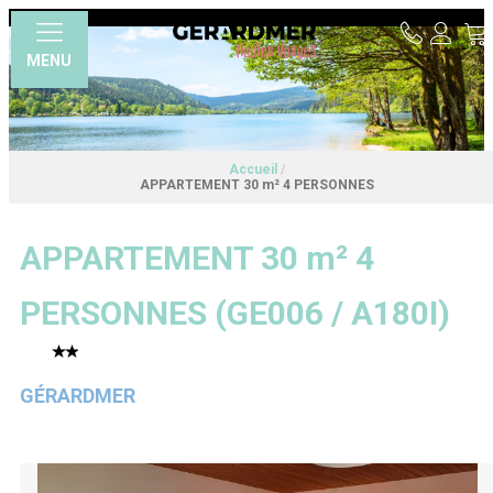
MENU
Accueil
/
APPARTEMENT 30 m² 4 PERSONNES
APPARTEMENT 30 m² 4
PERSONNES
(
GE006 / A180I
)
GÉRARDMER