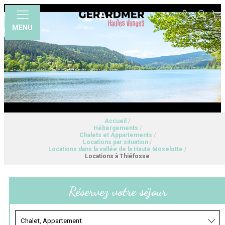
MENU
Accueil
/
Hébergements
/
Chalets et Appartements
/
Locations par situation
/
Locations dans la vallée de la Haute Moselotte
/
Locations à Thiéfosse
Réservez votre séjour