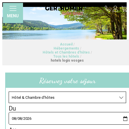
MENU
Accueil
/
Hébergements
/
Hôtels et Chambres d'hôtes
/
Tous les hôtels
/
hotels logis vosges
Réservez votre séjour
Du