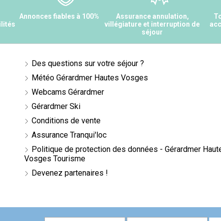
s
Annonces fiables à 100%
Assurance annulation,
To
lités
villégiature et interruption de
acc
séjour
Des questions sur votre séjour ?
Météo Gérardmer Hautes Vosges
Webcams Gérardmer
Gérardmer Ski
Conditions de vente
Assurance Tranqui'loc
Politique de protection des données - Gérardmer Haut
Vosges Tourisme
Devenez partenaires !