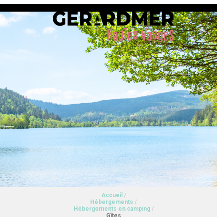
Accueil
/
Hébergements
/
Hébergements en camping
/
Gîtes